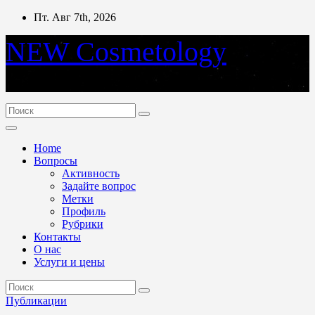
Перейти
Пт. Авг 7th, 2026
к
содержимому
NEW Cosmetology
Информационный портал косметологии
Home
Вопросы
Активность
Задайте вопрос
Метки
Профиль
Рубрики
Контакты
О нас
Услуги и цены
Публикации