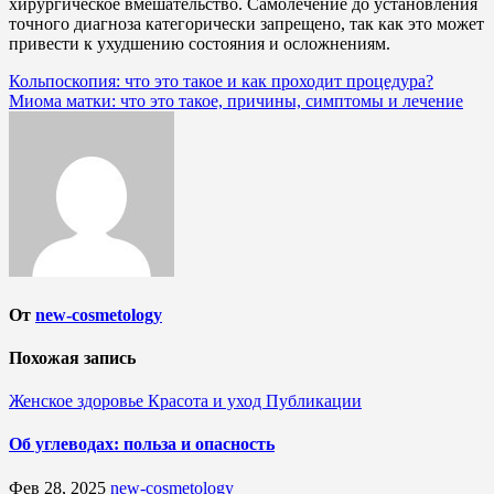
хирургическое вмешательство. Самолечение до установления
точного диагноза категорически запрещено, так как это может
привести к ухудшению состояния и осложнениям.
Навигация
Кольпоскопия: что это такое и как проходит процедура?
Миома матки: что это такое, причины, симптомы и лечение
по
записям
От
new-cosmetology
Похожая запись
Женское здоровье
Красота и уход
Публикации
Об углеводах: польза и опасность
Фев 28, 2025
new-cosmetology