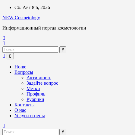
Перейти
Сб. Авг 8th, 2026
к
NEW Cosmetology
содержимому
Информационный портал косметологии
Home
Вопросы
Активность
Задайте вопрос
Метки
Профиль
Рубрики
Контакты
О нас
Услуги и цены