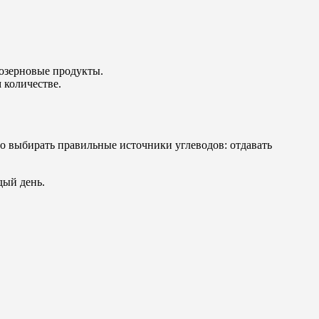
нозерновые продукты.
 количестве.
о выбирать правильные источники углеводов: отдавать
дый день.