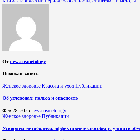
Климактерический период: особенности, симптомы и методы л
по
записям
От
new-cosmetology
Похожая запись
Женское здоровье
Красота и уход
Публикации
Об углеводах: польза и опасность
Фев 28, 2025
new-cosmetology
Женское здоровье
Публикации
Ускоряем метаболизм: эффективные способы улучшить обм