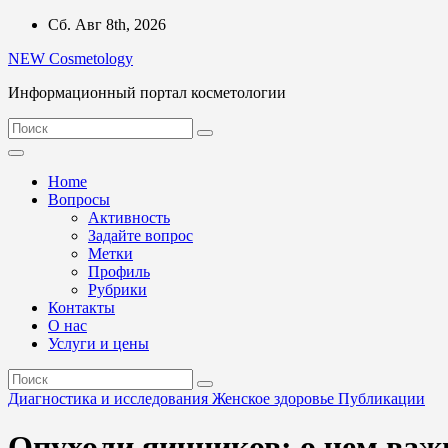
Перейти
Сб. Авг 8th, 2026
к
NEW Cosmetology
содержимому
Информационный портал косметологии
Home
Вопросы
Активность
Задайте вопрос
Метки
Профиль
Рубрики
Контакты
О нас
Услуги и цены
Диагностика и исследования
Женское здоровье
Публикации
Опухоли яичников: о чем важ