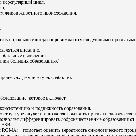
и нерегулярный цикл.
а).
ем жиров животного происхождения.
а.
птомно, однако иногда сопровождаются следующими признаками
являться внезапно.
и обильные выделения.
(при больших образованиях).
оцессах (температура, слабость).
бследование, которое включает:
 консистенцию и подвижность образования.
 структуре опухоли и позволяет выявить признаки злокачествен
позволяет дифференцировать доброкачественные образования от 
х УЗИ.
с ROMA) – помогает оценить вероятность онкологического проце
дуру, позволяющую одновременно диагностировать и при необх