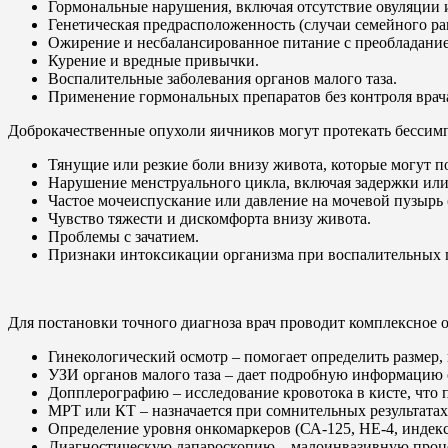
Гормональные нарушения, включая отсутствие овуляции 
Генетическая предрасположенность (случаи семейного рак
Ожирение и несбалансированное питание с преобладани
Курение и вредные привычки.
Воспалительные заболевания органов малого таза.
Применение гормональных препаратов без контроля врач
Доброкачественные опухоли яичников могут протекать бессим
Тянущие или резкие боли внизу живота, которые могут по
Нарушение менструального цикла, включая задержки ил
Частое мочеиспускание или давление на мочевой пузырь 
Чувство тяжести и дискомфорта внизу живота.
Проблемы с зачатием.
Признаки интоксикации организма при воспалительных пр
Для постановки точного диагноза врач проводит комплексное о
Гинекологический осмотр – помогает определить размер,
УЗИ органов малого таза – дает подробную информацию о
Допплерографию – исследование кровотока в кисте, что 
МРТ или КТ – назначается при сомнительных результата
Определение уровня онкомаркеров (СА-125, HE-4, индек
Диагностическую лапароскопию – малоинвазивную проце