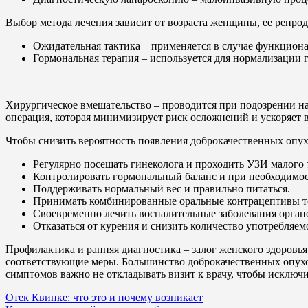
Выбор метода лечения зависит от возраста женщины, ее репр
Ожидательная тактика – применяется в случае функционал
Гормональная терапия – используется для нормализации 
Хирургическое вмешательство – проводится при подозрении на
операция, которая минимизирует риск осложнений и ускоряет 
Чтобы снизить вероятность появления доброкачественных опух
Регулярно посещать гинеколога и проходить УЗИ малого т
Контролировать гормональный баланс и при необходимос
Поддерживать нормальный вес и правильно питаться.
Принимать комбинированные оральные контрацептивы то
Своевременно лечить воспалительные заболевания органо
Отказаться от курения и снизить количество употребляем
Профилактика и ранняя диагностика – залог женского здоров
соответствующие меры. Большинство доброкачественных опухо
симптомов важно не откладывать визит к врачу, чтобы исключ
Навигация
Отек Квинке: что это и почему возникает