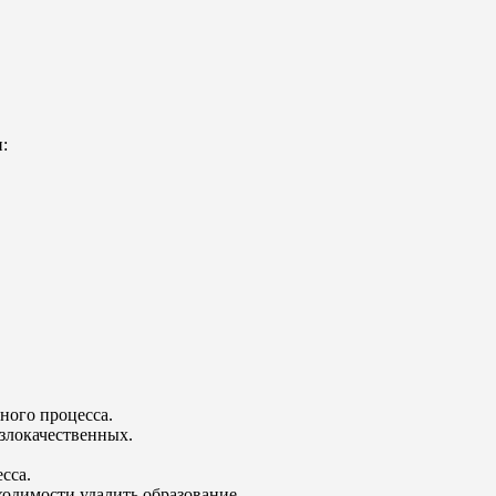
:
ного процесса.
злокачественных.
сса.
одимости удалить образование.