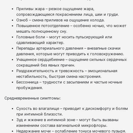
Приливы жара – резкое ощущение жара,
сопровождающееся покраснением лица, шеи и груди.
Озноб – смена приливов на ощущение холода.
Повышенное потоотделение – особенно ночью, что может
мешать полноценному сну.
Головные боли – могут носить пульсирующий или
сдавливающий характер.
Перепады артериального давления – внезапные скачки
давления, которые могут приводить к головокружению.
Учащенное сердцебиение – ощущение сильных сердечных
сокращений без явных причин.
Раздражительность и тревожность – эмоциональная
нестабильность, быстрая смена настроения.
Бессонница – трудности с засыпанием и частые ночные
пробуждения.
Средневременные симптомы:
Сухость во влагалище – приводит к дискомфорту и болям
при интимной близости.
Зуд и жжение в интимной зоне – могут быть вызваны
изменением состава вагинальной микрофлоры.
Недержание мочи – ослабление тонуса мочевого пузыря.