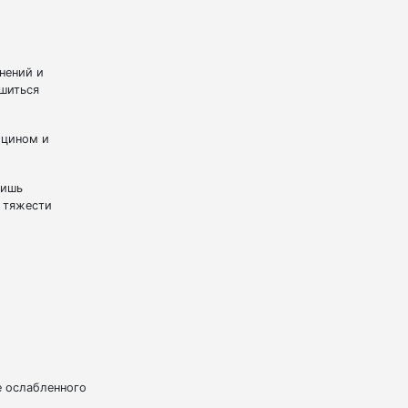
нений и
ушиться
ицином и
лишь
т тяжести
не ослабленного