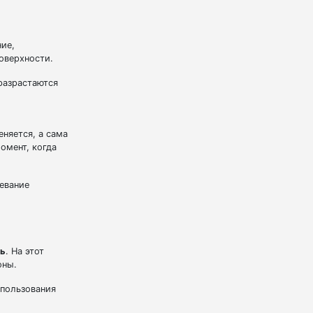
ие,
оверхности.
разрастаются
еняется, а сама
омент, когда
левание
ль
. На этот
оны.
спользования