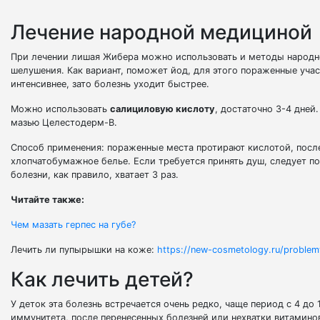
Лечение народной медициной
При лечении лишая Жибера можно использовать и методы народно
шелушения. Как вариант, поможет йод, для этого пораженные учас
интенсивнее, зато болезнь уходит быстрее.
Можно использовать
салициловую кислоту
, достаточно 3-4 дней
мазью Целестодерм-В.
Способ применения: пораженные места протирают кислотой, после
хлопчатобумажное белье. Если требуется принять душ, следует по
болезни, как правило, хватает 3 раз.
Читайте также:
Чем мазать герпес на губе?
Лечить ли пупырышки на коже:
https://new-cosmetology.ru/problemy
Как лечить детей?
У деток эта болезнь встречается очень редко, чаще период с 4 до 
иммунитета, после перенесенных болезней или нехватки витамино