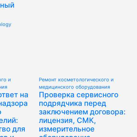
лный
ology
го и
Ремонт косметологического и
ния
медицинского оборудования
ответ на
Проверка сервисного
надзора
подрядчика перед
ю
заключением договора:
елий:
лицензия, СМК,
тво для
измерительное