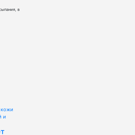
сыпания, в
 кожи
й и
ет