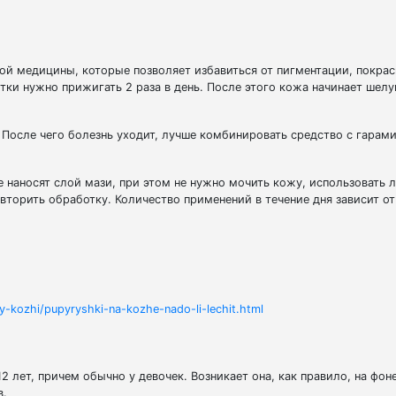
й медицины, которые позволяет избавиться от пигментации, покрас
тки нужно прижигать 2 раза в день. После этого кожа начинает шел
. После чего болезнь уходит, лучше комбинировать средство с гарам
 наносят слой мази, при этом не нужно мочить кожу, использовать 
вторить обработку. Количество применений в течение дня зависит о
-kozhi/pupyryshki-na-kozhe-nado-li-lechit.html
12 лет, причем обычно у девочек. Возникает она, как правило, на фо
в.