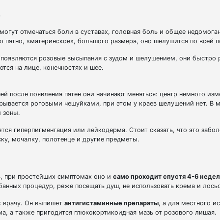
е
огут отмечаться боли в суставах, головная боль и общее недомоган
 пятно, «материнское», большого размера, оно шелушится по всей п
 появляются розовые высыпания с зудом и шелушением, они быстро 
тся на лице, конечностях и шее.
дней после появления пятен они начинают меняться: центр немного изм
ывается роговыми чешуйками, при этом у краев шелушений нет. В м
 зоны.
ется гиперпигментация или лейкодерма. Стоит сказать, что это забо
ку, мочалку, полотенце и другие предметы.
ь, при простейших симптомах оно и
само проходит спустя 4-6 неде
 банных процедур, реже посещать душ, не использовать крема и лось
к врачу. Он выпишет
антигистаминные препараты
, а для местного и
а, а также пригодится глюкокортикоидная мазь от розового лишая.