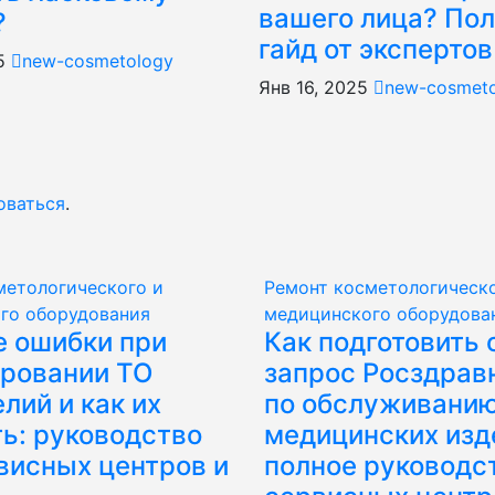
вашего лица? По
?
гайд от экспертов
25
new-cosmetology
Янв 16, 2025
new-cosmet
оваться
.
метологического и
Ремонт косметологическо
го оборудования
медицинского оборудова
 ошибки при
Как подготовить 
ровании ТО
запрос Росздрав
лий и как их
по обслуживани
ь: руководство
медицинских изд
висных центров и
полное руководс