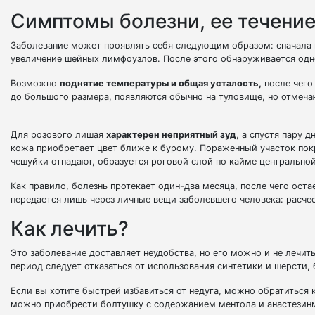
Симптомы болезни, ее течени
Заболевание может проявлять себя следующим образом: сначала м
увеличение шейных лимфоузлов. После этого обнаруживается одно
Возможно
поднятие температуры и общая усталость,
после чего
до большого размера, появляются обычно на туловище, но отмечаю
Для розового лишая
характерен неприятный зуд
, а спустя пару 
кожа приобретает цвет ближе к бурому. Пораженный участок покр
чешуйки отпадают, образуется роговой слой по кайме центральной
Как правило, болезнь протекает один-два месяца, после чего оста
передается лишь через личные вещи заболевшего человека: расчес
Как лечить?
Это заболевание доставляет неудобства, но его можно и не лечит
период следует отказаться от использования синтетики и шерсти,
Если вы хотите быстрей избавиться от недуга, можно обратиться 
можно приобрести болтушку с содержанием ментола и анастезинм