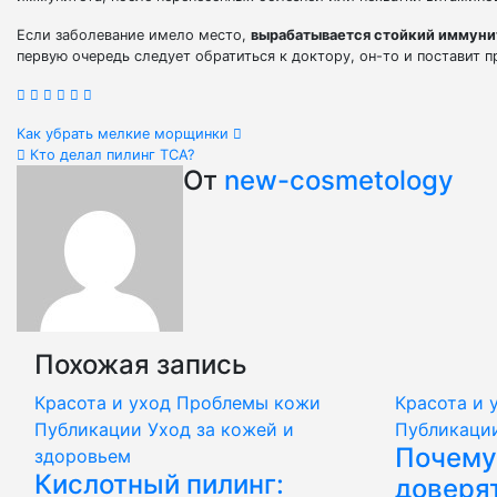
Если заболевание имело место,
вырабатывается стойкий иммуни
первую очередь следует обратиться к доктору, он-то и поставит п
Навигация
Как убрать мелкие морщинки
Кто делал пилинг ТСА?
по
От
new-cosmetology
записям
Похожая запись
Красота и уход
Проблемы кожи
Красота и 
Публикации
Уход за кожей и
Публикаци
Почему
здоровьем
Кислотный пилинг:
доверя