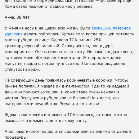
дня. После чего нормализовалась. И главное — исчезли прыщи.
Кожа стала нежной и гладкой как у ребёнка.
Анна, 38 лет:
У меня на носу и на щеках всю жизнь были
веснушки, лазерное
удаление
делать побоялась. Кроме того после прыщей осталось
много рубцов на лице. Сделала ТСА пилинг 25%
трихлоруксусной кислотой. Скажу честно, процедура
малоприятная. Очень сильно жгло кожу. Не помогал даже веер,
которым меня обмахивал косметолог. Это продолжалось
минут пятнадцать, потом чуть стихло. Появилось ощущение
стянутости кожи.
На следующий день появилась коричневатые корочки. Чтобы
они не лопнули, я мазала их д-пантенолом. Где-то на седьмой
день они полностью сошли, и кожа стала очень нежная и
чистая. Веснушек и рубцов как не бывало! Не жалею, что
вытерпела эти неудобства. Результат того стоит.
Ждем ваши мнения и отзывы о ТСА-пилинге, которые можно
высказать в комментариях к этому посту.
А вот бьюти-блоггер делится своими впечатлениями от данной
процедуры: