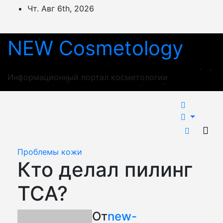
Перейти
Чт. Авг 6th, 2026
к
содержимому
NEW Cosmetology
Информационный портал косметологии
Проблемы кожи
Кто делал пилинг
ТСА?
От
new-