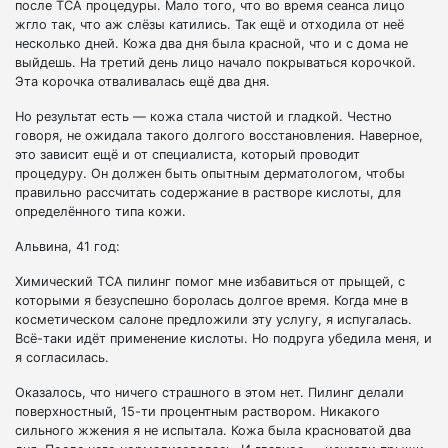
после ТСА процедуры. Мало того, что во время сеанса лицо
жгло так, что аж слёзы катились. Так ещё и отходила от неё
несколько дней. Кожа два дня была красной, что и с дома не
выйдешь. На третий день лицо начало покрываться корочкой.
Эта корочка отваливалась ещё два дня.
Но результат есть — кожа стала чистой и гладкой. Честно
говоря, не ожидала такого долгого восстановления. Наверное,
это зависит ещё и от специалиста, который проводит
процедуру. Он должен быть опытным дерматологом, чтобы
правильно рассчитать содержание в растворе кислоты, для
определённого типа кожи.
Альвина, 41 год:
Химический ТСА пилинг помог мне избавиться от прыщей, с
которыми я безуспешно боролась долгое время. Когда мне в
косметическом салоне предложили эту услугу, я испугалась.
Всё-таки идёт применение кислоты. Но подруга убедила меня, и
я согласилась.
Оказалось, что ничего страшного в этом нет. Пилинг делали
поверхностный, 15-ти процентным раствором. Никакого
сильного жжения я не испытала. Кожа была красноватой два