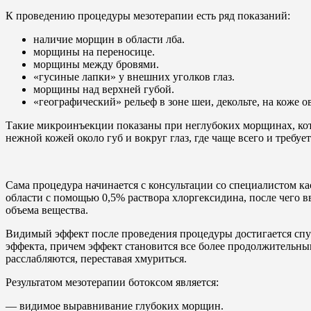
К проведению процедуры мезотерапии есть ряд показаний:
наличие морщин в области лба.
морщины на переносице.
морщины между бровями.
«гусиные лапки» у внешних уголков глаз.
морщины над верхней губой.
«географический» рельеф в зоне шеи, декольте, на коже о
Такие микроинъекции показаны при неглубоких морщинах, кот
нежной кожей около губ и вокруг глаз, где чаще всего и требу
Сама процедура начинается с консультации со специалистом ка
области с помощью 0,5% раствора хлоргексидина, после чего в
объема вещества.
Видимый эффект после проведения процедуры достигается спус
эффекта, причем эффект становится все более продолжитель
расслабляются, переставая хмуриться.
Результатом мезотерапии ботоксом является:
— видимое выравнивание глубоких морщин.