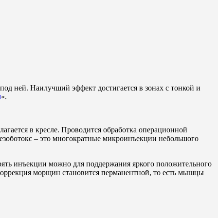
д ней. Наилучший эффект достигается в зонах с тонкой и
м
«.
олагается в кресле. Проводится обработка операционной
 мезоботокс – это многократные микроинъекции небольшого
торять инъекции можно для поддержания яркого положительного
коррекция морщин становится перманентной, то есть мышцы