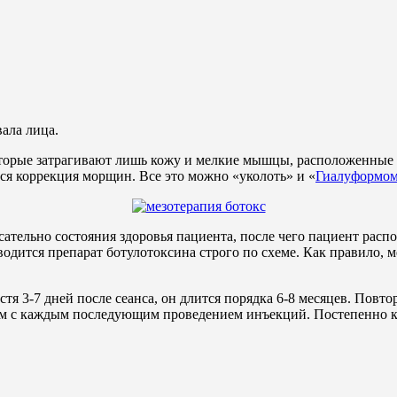
вала лица.
орые затрагивают лишь кожу и мелкие мышцы, расположенные по
ется коррекция морщин. Все это можно «уколоть» и «
Гиалуформо
сательно состояния здоровья пациента, после чего пациент расп
водится препарат ботулотоксина строго по схеме. Как правило,
тя 3-7 дней после сеанса, он длится порядка 6-8 месяцев. Пов
ным с каждым последующим проведением инъекций. Постепенно 