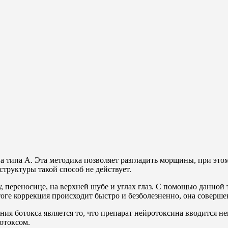
на типа А. Эта методика позволяет разгладить морщины, при эт
труктуры такой способ не действует.
переносице, на верхней шубе и углах глаз. С помощью данной т
итоге коррекция происходит быстро и безболезненно, она соверше
ия ботокса является то, что препарат нейротоксина вводится н
отоксом.