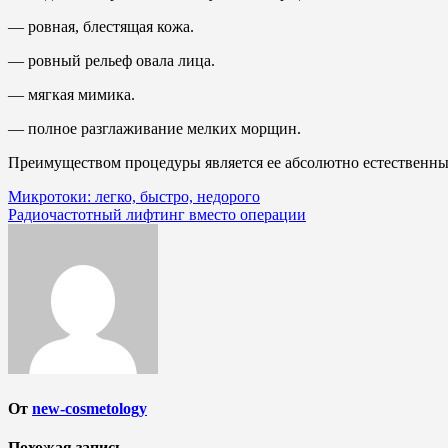
— ровная, блестящая кожа.
— ровный рельеф овала лица.
— мягкая мимика.
— полное разглаживание мелких морщин.
Преимуществом процедуры является ее абсолютно естественный
Навигация
Микротоки: легко, быстро, недорого
Радиочастотный лифтинг вместо операции
по
записям
От
new-cosmetology
Похожая запись