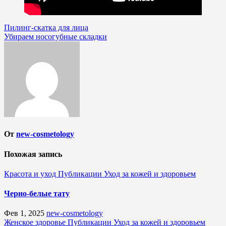
Навигация
Пилинг-скатка для лица
Убираем носогубные складки
по
записям
От
new-cosmetology
Похожая запись
Красота и уход
Публикации
Уход за кожей и здоровьем
Черно-белые тату
Фев 1, 2025
new-cosmetology
Женское здоровье
Публикации
Уход за кожей и здоровьем