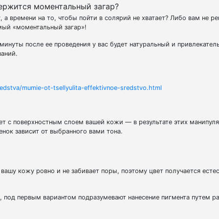
ержится моментальный загар?
 а времени на то, чтобы пойти в солярий не хватает? Либо вам не р
мый «моментальный загар»!
минуты после ее проведения у вас будет натуральный и привлекател
заний.
dstva/mumie-ot-tsellyulita-effektivnoe-sredstvo.html
ет с поверхностным слоем вашей кожи — в результате этих манипуля
енок зависит от выбранного вами тона.
вашу кожу ровно и не забивает поры, поэтому цвет получается есте
к, под первым вариантом подразумевают нанесение пигмента путем р