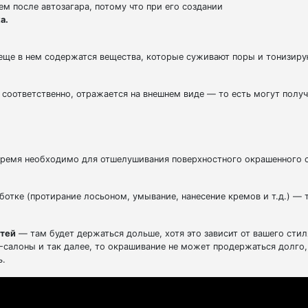
ем после автозагара, потому что при его создании
а.
а еще в нем содержатся вещества, которые суживают поры и тонизир
, соответственно, отражается на внешнем виде — то есть могут получ
ремя необходимо для отшелушивания поверхностного окрашенного 
ботке (протирание лосьоном, умывание, нанесение кремов и т.д.) — т
стей
— там будет держаться дольше, хотя это зависит от вашего стил
-салоны и так далее, то окрашивание не может продержаться долго, 
ь.