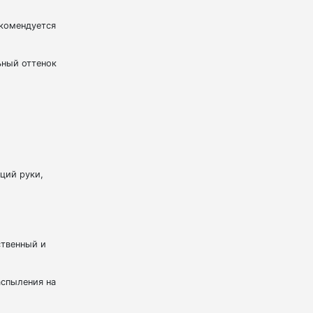
екомендуется
ьный оттенок
ций руки,
ственный и
аспыления на