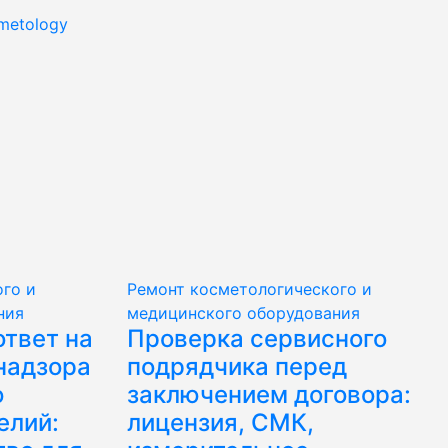
metology
го и
Ремонт косметологического и
ния
медицинского оборудования
ответ на
Проверка сервисного
надзора
подрядчика перед
ю
заключением договора:
елий:
лицензия, СМК,