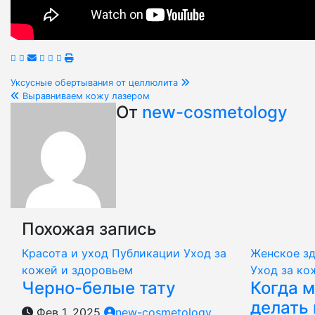
Навигация
Уксусные обертывания от целлюлита
Выравниваем кожу лазером
по
От
new-cosmetology
записям
Похожая запись
Красота и уход
Публикации
Уход за
Женское з
кожей и здоровьем
Уход за ко
Черно-белые тату
Когда м
делать
Фев 1, 2025
new-cosmetology