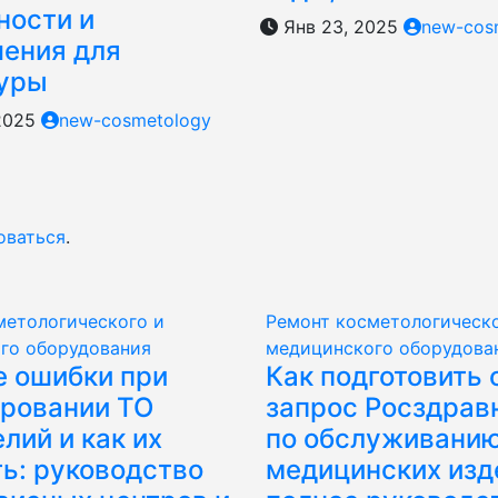
ности и
Янв 23, 2025
new-cos
чения для
уры
2025
new-cosmetology
оваться
.
метологического и
Ремонт косметологическо
го оборудования
медицинского оборудова
 ошибки при
Как подготовить 
ровании ТО
запрос Росздрав
лий и как их
по обслуживани
ь: руководство
медицинских изд