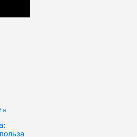
й и
а:
 польза