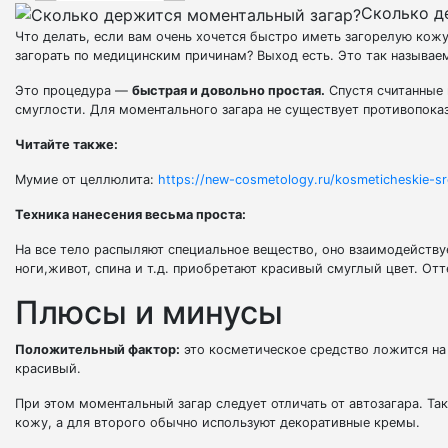
Сколько д
Что делать, если вам очень хочется быстро иметь загорелую кожу,
загорать по медицинским причинам? Выход есть. Это так называе
Это процедура —
быстрая и довольно простая.
Спустя считанные 
смуглости. Для моментального загара не существует противопока
Читайте также:
Мумие от целлюлита:
https://new-cosmetology.ru/kosmeticheskie-sre
Техника нанесения весьма проста:
На все тело распыляют специальное вещество, оно взаимодейству
ноги,живот, спина и т.д. приобретают красивый смуглый цвет. Отт
Плюсы и минусы
Положительный фактор:
это косметическое средство ложится на 
красивый.
При этом моментальный загар следует отличать от автозагара. Та
кожу, а для второго обычно используют декоративные кремы.