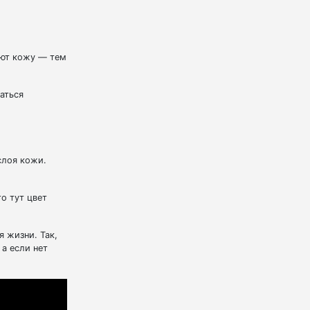
уют кожу — тем
аться
слоя кожи.
о тут цвет
я жизни. Так,
а если нет