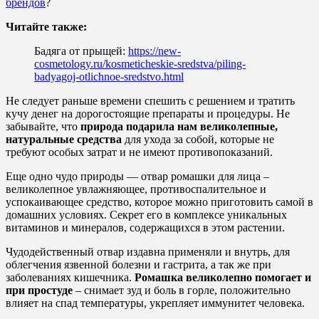
брендов
?
Читайте также:
Бадяга от прыщей:
https://new-
cosmetology.ru/kosmeticheskie-sredstva/piling-
badyagoj-otlichnoe-sredstvo.html
Не следует раньше времени спешить с решением и тратить
кучу денег на дорогостоящие препараты и процедуры. Не
забывайте, что
природа подарила нам великолепные,
натуральные средства
для ухода за собой, которые не
требуют особых затрат и не имеют противопоказаний.
Еще одно чудо природы — отвар ромашки для лица –
великолепное увлажняющее, противоспалительное и
успокаивающее средство, которое можно приготовить самой в
домашних условиях. Секрет его в комплексе уникальных
витаминов и минералов, содержащихся в этом растении.
Чудодейственный отвар издавна применяли и внутрь, для
облегчения язвенной болезни и гастрита, а так же при
заболеваниях кишечника.
Ромашка великолепно помогает и
при простуде
– снимает зуд и боль в горле, положительно
влияет на спад температуры, укрепляет иммунитет человека.