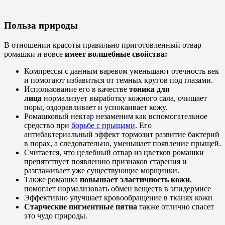
Польза природы
В отношении красоты правильно приготовленный отвар
ромашки и вовсе
имеет волшебные свойства:
Компрессы с данным варевом уменьшают отечность век
и помогают избавиться от темных кругов под глазами.
Использование его в качестве
тоника для
лица
нормализует выработку кожного сала, очищает
поры, оздоравливает и успокаивает кожу.
Ромашковый нектар незаменим как вспомогательное
средство при
борьбе с прыщами
. Его
антибактериальный эффект тормозит развитие бактерий
в порах, а следовательно, уменьшает появление прыщей.
Считается, что целебный отвар из цветков ромашки
препятствует появлению признаков старения и
разглаживает уже существующие морщинки.
Также ромашка
повышает эластичность кожи
,
помогает нормализовать обмен веществ в эпидермисе
Эффективно улучшает кровообращение в тканях кожи
Старческие пигментные пятна
также отлично спасет
это чудо природы.