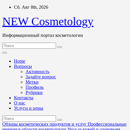
Перейти
Сб. Авг 8th, 2026
к
содержимому
NEW Cosmetology
Информационный портал косметологии
Home
Вопросы
Активность
Задайте вопрос
Метки
Профиль
Рубрики
Контакты
О нас
Услуги и цены
Обзоры косметических продуктов и услуг
Профессиональные
мнения в области косметологии
Уход за кожей и здоровьем