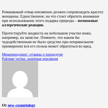
Ромашковый отвар неизменно должен сопровождать красоту
женщины. Единственное, на что стоит обратить внимание
при использовании этого подарка природы –
возможные
аллергические реакции.
Протестируйте жидкость на небольшом участке кожи,
например, на запястье. Помните, что каким бы
чудодейственным не было средство при неправильном
примирении вся его польза может обратиться во вред.
Навигация
Микронидлинг: отзывы о процедуре
Palomar vectus: лазерная эпиляция
по
записям
От
new-cosmetology