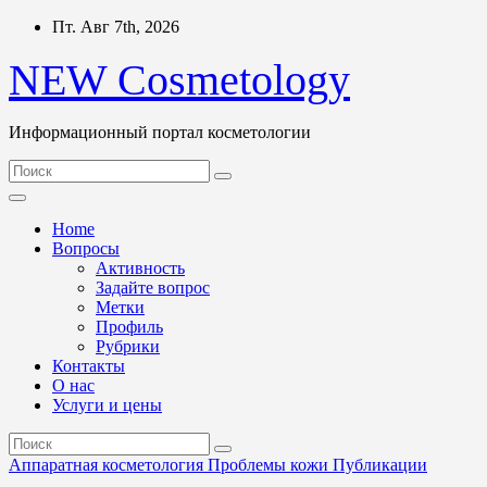
Перейти
Пт. Авг 7th, 2026
к
содержимому
NEW Cosmetology
Информационный портал косметологии
Home
Вопросы
Активность
Задайте вопрос
Метки
Профиль
Рубрики
Контакты
О нас
Услуги и цены
Аппаратная косметология
Проблемы кожи
Публикации