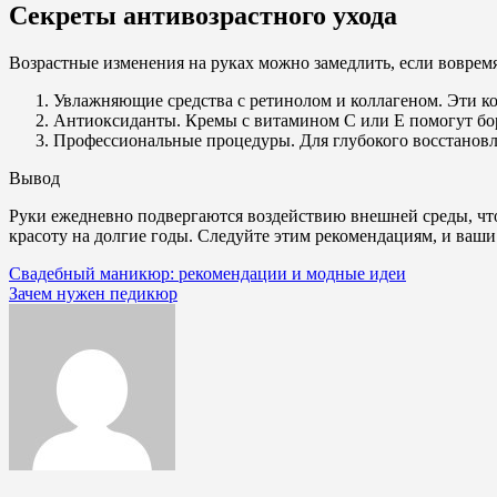
Секреты антивозрастного ухода
Возрастные изменения на руках можно замедлить, если воврем
Увлажняющие средства с ретинолом и коллагеном. Эти ко
Антиоксиданты. Кремы с витамином C или E помогут бор
Профессиональные процедуры. Для глубокого восстанов
Вывод
Руки ежедневно подвергаются воздействию внешней среды, что
красоту на долгие годы. Следуйте этим рекомендациям, и ваши
Навигация
Свадебный маникюр: рекомендации и модные идеи
Зачем нужен педикюр
по
записям