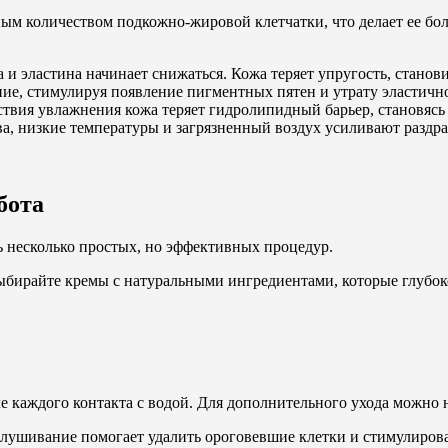
ным количеством подкожно-жировой клетчатки, что делает ее б
а и эластина начинает снижаться. Кожа теряет упругость, станов
ие, стимулируя появление пигментных пятен и утрату эластичн
утствия увлажнения кожа теряет гидролипидный барьер, становяс
а, низкие температуры и загрязненный воздух усиливают раздр
бота
ь несколько простых, но эффективных процедур.
Выбирайте кремы с натуральными ингредиентами, которые глубо
е каждого контакта с водой. Для дополнительного ухода можно 
шелушивание помогает удалить ороговевшие клетки и стимулиро