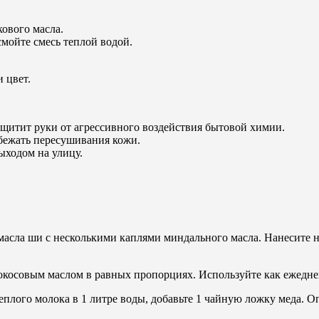
ового масла.
мойте смесь теплой водой.
и цвет.
ащитит руки от агрессивного воздействия бытовой химии.
збежать пересушивания кожи.
ыходом на улицу.
асла ши с несколькими каплями миндального масла. Нанесите н
 кокосовым маслом в равных пропорциях. Используйте как ежедн
теплого молока в 1 литре воды, добавьте 1 чайную ложку меда. О