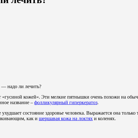
— надо ли лечить?
 «гусиной кожей«. Эти мелкие пятнышки очень похожи на обыч
нное название –
фолликулярный гиперкератоз
.
е ухудшает состояние здоровье человека. Выражается она только
алкивающим, как и
шершавая кожа на локтях
и коленях.