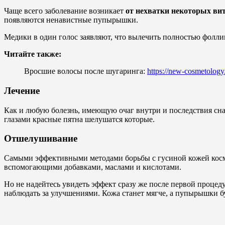
Чаще всего заболевание возникает
от нехватки некоторых ви
появляются ненавистные пупырышки.
Медики в один голос заявляют, что вылечить полностью фолли
Читайте также:
Вросшие волосы после шугаринга:
https://new-cosmetology
Лечение
Как и любую болезнь, имеющую очаг внутри и последствия сн
глазами красные пятна шелушатся которые.
Отшелушивание
Самыми эффективными методами борьбы с гусиной кожей кос
вспомогающими добавками, маслами и кислотами.
Но не надейтесь увидеть эффект сразу же после первой процед
наблюдать за улучшениями. Кожа станет мягче, а пупырышки б