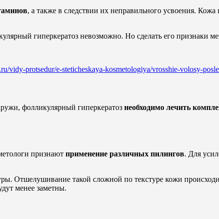
таминов
, а также в следствии их неправильного усвоения. Кожа
кулярный гиперкератоз невозможно. Но сделать его признаки ме
.ru/vidy-protsedur/e-steticheskaya-kosmetologiya/vrosshie-volosy-posle
аружи, фолликулярный гиперкератоз
необходимо лечить компле
метологи признают
применение различных пилингов
. Для уси
уры. Отшелушивание такой сложной по текстуре кожи происходит 
удут менее заметны.