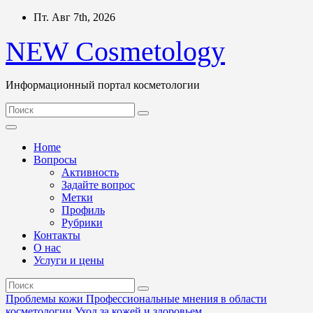
Перейти
Пт. Авг 7th, 2026
к
содержимому
NEW Cosmetology
Информационный портал косметологии
Home
Вопросы
Активность
Задайте вопрос
Метки
Профиль
Рубрики
Контакты
О нас
Услуги и цены
Проблемы кожи
Профессиональные мнения в области
косметологии
Уход за кожей и здоровьем