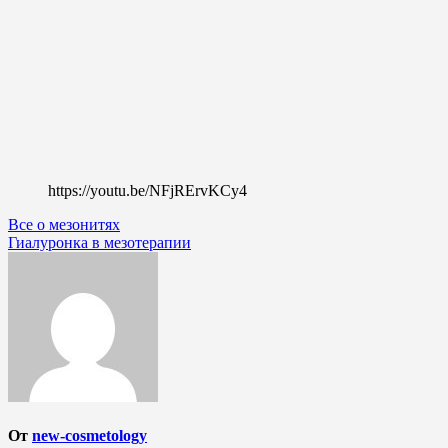
https://youtu.be/NFjRErvKCy4
Навигация
Все о мезонитях
Гиалуронка в мезотерапии
по
записям
От
new-cosmetology