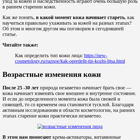
уход за кожей и наследственность играют очень большую роль
в раннем старении кожи.
Как же понять,
в какой момент кожа начинает стареть
, как
научиться правильно ухаживать за кожей на разных этапах?
Об этом и многом другом мы поговорим в сегодняшней
статье.
Читайте также:
Как определить тип кожи лица:
https://new-
cosmetology.ru/raznoe/kak-opredelit-tip-kozhi-litsa.html
Возрастные изменения кожи
После 25 -30 лет
природа незаметно начинает брать свое —
кожа начинает изменять свое внешнее и внутренне состояние.
И если до определенного момента кожа была свежей и
сияющей, то со временем она становится тусклой. Благодаря
активным исследованиям в области косметологии, на ранних
этапах старение кожи практически незаметно.
В этом нам помогают
крема-активаторы, витаминные