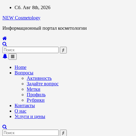
Перейти
Сб. Авг 8th, 2026
к
NEW Cosmetology
содержимому
Информационный портал косметологии
Home
Вопросы
Активность
Задайте вопрос
Метки
Профиль
Рубрики
Контакты
О нас
Услуги и цены