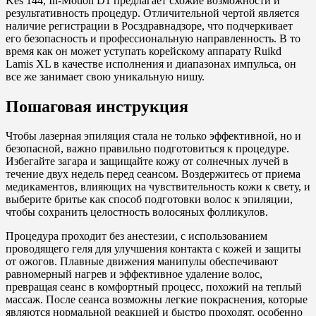
Kes 144, In-Motion D1 предлагает схожие возможности и
результативность процедур. Отличительной чертой является
наличие регистрации в Росздравнадзоре, что подчеркивает
его безопасность и профессиональную направленность. В то
время как он может уступать корейскому аппарату Ruikd
Lamis XL в качестве исполнения и диапазонах импульса, он
все же занимает свою уникальную нишу.
Пошаговая инструкция
Чтобы лазерная эпиляция стала не только эффективной, но и
безопасной, важно правильно подготовиться к процедуре.
Избегайте загара и защищайте кожу от солнечных лучей в
течение двух недель перед сеансом. Воздержитесь от приема
медикаментов, влияющих на чувствительность кожи к свету, и
выберите бритье как способ подготовки волос к эпиляции,
чтобы сохранить целостность волосяных фолликулов.
Процедура проходит без анестезии, с использованием
проводящего геля для улучшения контакта с кожей и защиты
от ожогов. Плавные движения манипулы обеспечивают
равномерный нагрев и эффективное удаление волос,
превращая сеанс в комфортный процесс, похожий на теплый
массаж. После сеанса возможны легкие покраснения, которые
являются нормальной реакцией и быстро проходят, особенно