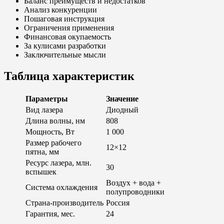
Баланс преимуществ и недостатков
Анализ конкуренции
Пошаговая инструкция
Ограничения применения
Финансовая окупаемость
За кулисами разработки
Заключительные мысли
Таблица характеристик
Параметры
Значение
Вид лазера
Диодный
Длина волны, нм
808
Мощность, Вт
1 000
Размер рабочего
12×12
пятна, мм
Ресурс лазера, млн.
30
вспышек
Воздух + вода +
Система охлаждения
полупроводники
Страна-производитель
Россия
Гарантия, мес.
24