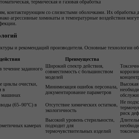
ям, контактирующим со слизистыми оболочками. Их обработка 
днако агрессивные химикаты и температурные воздействия могу
фекции.
ологий
уктуры и рекомендаций производителя. Основные технологии об
действия
Преимущества
Широкий спектр действия,
Токсично
в течение заданного
совместимость с большинством
коррози
моделей
концент
е циклы очистки,
Высокая 
Минимизация ошибок персонала,
и в
необходи
документирование параметров
х машинах
обслужи
Не подхо
 воды (65–90°C) в
Отсутствие химических остатков,
термочу
экологичность
риск де
Высокий уровень стерильности,
Длительн
ерметичных камерах
подходит для
необходи
термочувствительных изделий
токсичн