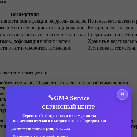
вия
Последствия
ивности дезинфекции, коррозия каналов
Использовать щётки и
жение патогенов, риск инфицирования
Контролировать время
ики и уплотнителей, токсичные остатки
Сверяться с инструкци
измов, деформация гибких частей
Хранить в вертикальн
ти в оптику, короткое замыкание
Тестировать герметичн
рудованном помещении:
обмена не менее 10, местные вытяжки над рабочими зонами.
ственно.
×
ля.
GMA Service
льтры с размером пор не более 0,2 мкм.
чески стойкого пластика.
СЕРВИСНЫЙ ЦЕНТР
тую» (дезинфекция, сушка, хранение).
Сервисный центр по всем видам ремонта
еряйте его совместимость с материалами эндоскопа. Например
косметологического и медицинского оборудования
тия. Всегда тестируйте новые растворы на небольшом участке п
Бесплатный звонок:
8 (800) 775-72-14