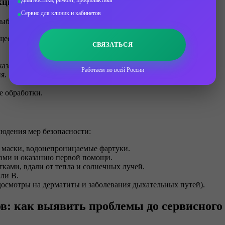
Диагностика, ремонт, профилактика
кции
Сервис для клиник и кабинетов
 выбирайте сервисный центр по следующим критериям:
щество).
СВЯЗАТЬСЯ
азанием методов и расходных материалов).
Работаем по всей России
я.
е обработки.
юдения мер безопасности:
 маски, водонепроницаемые фартуки.
тами и оказанию первой помощи.
ками, вдали от тепла и солнечных лучей.
ли В.
досмотры на дерматиты и заболевания дыхательных путей).
в: как выявить проблемы до сервисного