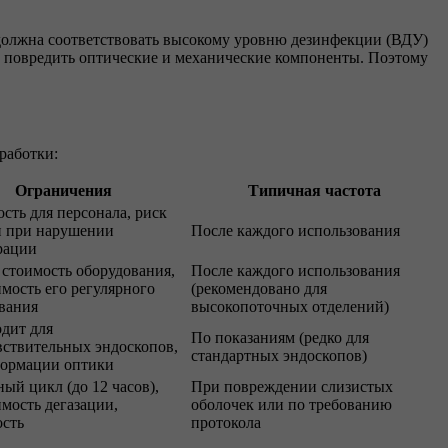
должна соответствовать высокому уровню дезинфекции (ВДУ)
т повредить оптические и механические компоненты. Поэтому
работки:
Ограничения
Типичная частота
сть для персонала, риск
и при нарушении
После каждого использования
рации
стоимость оборудования,
После каждого использования
мость его регулярного
(рекомендовано для
вания
высокопоточных отделений)
дит для
По показаниям (редко для
вствительных эндоскопов,
стандартных эндоскопов)
формации оптики
ый цикл (до 12 часов),
При повреждении слизистых
мость дегазации,
оболочек или по требованию
ость
протокола