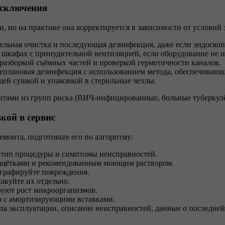
исключения
 но на практике она корректируется в зависимости от условий
льная очистка и последующая дезинфекция, даже если эндоскоп
шкафах с принудительной вентиляцией, если оборудование не ис
разборкой съёмных частей и проверкой герметичности каналов.
плановая дезинфекция с использованием метода, обеспечивающег
ей сушкой и упаковкой в стерильные чехлы.
ентами из групп риска (ВИЧ-инфицированные, больные туберку
кой в сервис
монта, подготовьте его по алгоритму:
, тип процедуры и симптомы неисправностей.
и щётками и рекомендованным моющим раствором.
ографируйте повреждения.
акуйте их отдельно.
руют рост микроорганизмов.
р с амортизирующими вставками.
а эксплуатации, описание неисправностей, данные о последней