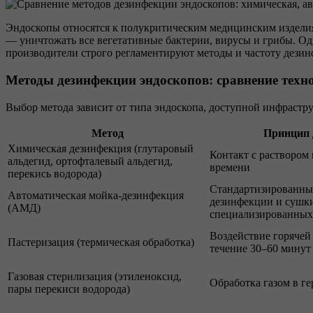
Эндоскопы относятся к полукритическим медицинским издели
— уничтожать все вегетативные бактерии, вирусы и грибы. О
производители строго регламентируют методы и частоту дезин
Методы дезинфекции эндоскопов: сравнение техн
Выбор метода зависит от типа эндоскопа, доступной инфрастр
Метод
Принцип 
Химическая дезинфекция (глутаровый
Контакт с раствором 
альдегид, ортофталевый альдегид,
времени
перекись водорода)
Стандартизированны
Автоматическая мойка-дезинфекция
дезинфекции и сушк
(АМД)
специализированны
Воздействие горячей
Пастеризация (термическая обработка)
течение 30–60 минут
Газовая стерилизация (этиленоксид,
Обработка газом в г
пары перекиси водорода)