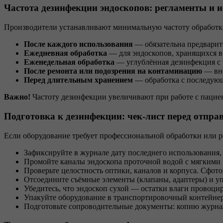
Частота дезинфекции эндоскопов: регламенты и 
Производители устанавливают минимальную частоту обработки,
После каждого использования
— обязательна предварите
Ежедневная обработка
— для эндоскопов, хранящихся в 
Еженедельная обработка
— углублённая дезинфекция с 
После ремонта или подозрения на контаминацию
— вне
Перед длительным хранением
— обработка с последующ
Важно!
Частоту дезинфекции увеличивают при работе с паци
Подготовка к дезинфекции: чек-лист перед отправ
Если оборудование требует профессиональной обработки или ре
Зафиксируйте в журнале дату последнего использования
Промойте каналы эндоскопа проточной водой с мягким
Проверьте целостность оптики, каналов и корпуса. Сфот
Отсоедините съёмные элементы (клапаны, адаптеры) и уп
Убедитесь, что эндоскоп сухой — остатки влаги провоци
Упакуйте оборудование в транспортировочный контейне
Подготовьте сопроводительные документы: копию журнал