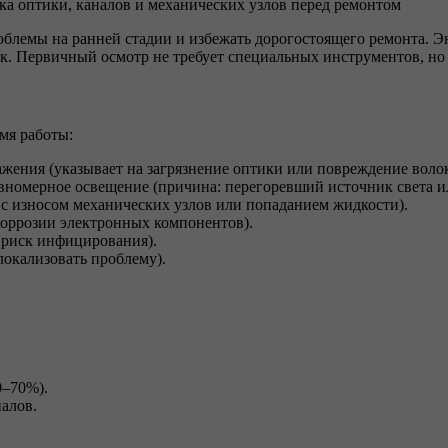
блемы на ранней стадии и избежать дорогостоящего ремонта. Э
к. Первичный осмотр не требует специальных инструментов, но 
мя работы:
жения (указывает на загрязнение оптики или повреждение волок
вномерное освещение (причина: перегоревший источник света и
 с износом механических узлов или попаданием жидкости).
коррозии электронных компонентов).
риск инфицирования).
окализовать проблему).
0–70%).
алов.