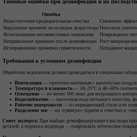
Типовые ошибки при дезинфекции и их последст
Ошибка
Недостаточная предварительная очистка
Снижение эффект
Нарушение времени экспозиции дезраствора
Неполное уничто
Использование несовместимых химикатов
Повреждение опт
Неправильное хранение после дезинфекции
Рост микроорган
Игнорирование проверки герметичности
Попадание жидкос
Требования к условиям дезинфекции
Обработка эндоскопов должна проводиться в специально обо
Вентиляция
— приточно-вытяжная с кратностью воздухо
Температура и влажность
— 18–25°C и 40–60% соответ
Освещение
— не менее 500 люкс для визуального контро
Водоснабжение
— проточная вода питьевого качества, фи
Рабочие поверхности
— из нержавеющей стали или хими
Разделение зон
— на «грязную» (приём и очистка) и «чис
Совет эксперта:
При выборе дезинфицирующего раствора пров
деталей, а перекись водорода — повреждать оптические покры